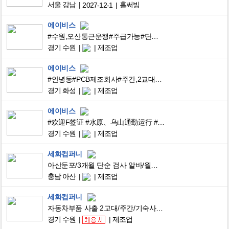
서울 강남
홀써빙
2027-12-1
에이비스
#수원,오산통근운행#주급가능#단순업무#스마트키#F비자환영
경기 수원
제조업
에이비스
#안녕동#PCB제조회사#주간,2교대#주급가능#주차공간굿
경기 화성
제조업
에이비스
#欢迎F签证 #水原、乌山通勤运行 #印章 #智能钥匙 #可周供
경기 수원
제조업
세화컴퍼니
아산둔포/3개월 단순 검사 알바/월요일 주급 가능/5월 유급 쌉가능/남녀무관
충남 아산
제조업
세화컴퍼니
자동차부품 사출 2교대/주간/기숙사/주급/초보가능
경기 수원
제조업