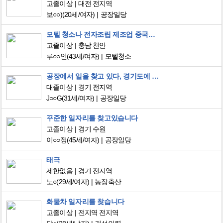
고졸이상
대전 전지역
보○○)
(20세/여자)
공장일당
모텔 청소나 전자조립 제조업 중국관련 광고 업종 일자리 찿고 있습니다
고졸이상
충남 천안
루○○인
(43세/여자)
모텔청소
공장에서 일을 찾고 있다, 경기도에 일하고 싶다
대졸이상
경기 전지역
J○○G
(31세/여자)
공장일당
꾸준한 일자리를 찾고있습니다
고졸이상
경기 수원
이○○정
(45세/여자)
공장일당
태극
제한없음
경기 전지역
노○
(29세/여자)
농장축산
화물차 일자리를 찾습니다
고졸이상
전지역 전지역