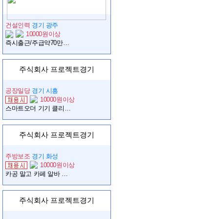
건설인력
경기 광주
10000원이상
즉시출근/주급약70만원/주급,가불가능/급여일매월10일/간단업무/유산균포장
주식회사 프로젝트경기
공장일당
경기 시흥
10000원이상
스마트오더 기기 클리닝·이물질 제거·외관관리 단순업무 (초보가능/쾌적환경)
주식회사 프로젝트경기
주방보조
경기 화성
10000원이상
카공 말고 카페 알바 어때? #감성베이커리카페#베이커리보조#근무환경 굿!
주식회사 프로젝트경기