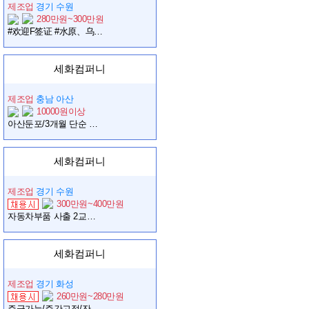
제조업
경기 수원
280만원~300만원
#欢迎F签证 #水原、乌山通勤运行 #印章 #智能钥匙 #可周供
세화컴퍼니
제조업
충남 아산
10000원이상
아산둔포/3개월 단순 검사 알바/월요일 주급 가능/5월 유급 쌉가능/남녀무관
세화컴퍼니
제조업
경기 수원
300만원~400만원
자동차부품 사출 2교대/주간/기숙사/주급/초보가능
세화컴퍼니
제조업
경기 화성
260만원~280만원
주급가능/주간고정/잔업매일/교통비10만원/자차가능자/사출/좌식근무