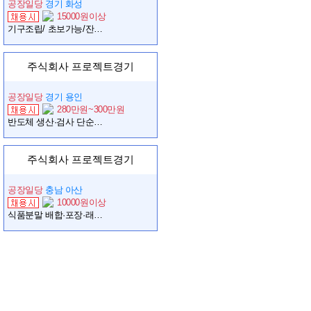
공장일당
경기 화성
15000원이상
기구조립/ 초보가능/잔업특근많음
주식회사 프로젝트경기
공장일당
경기 용인
280만원~300만원
반도체 생산·검사 단순업무 (초보가능/안정근무/장기환영)
주식회사 프로젝트경기
공장일당
충남 아산
10000원이상
식품분말 배합·포장·래핑 생산직 (초보가능/위생환경/장기근무)