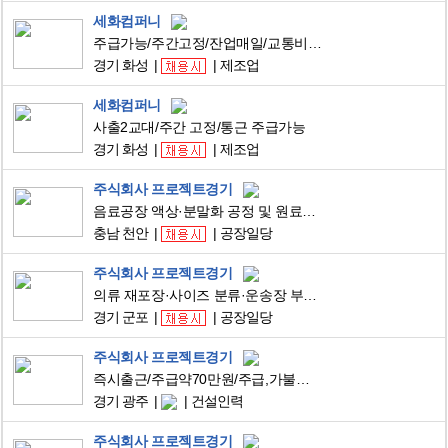
세화컴퍼니
주급가능/주간고정/잔업매일/교통비10만원/자차가능자/사출/좌식근무
경기 화성
제조업
세화컴퍼니
사출2교대/주간 고정/통근 주급가능
경기 화성
제조업
주식회사 프로젝트경기
음료공장 액상·분말화 공정 및 원료투입 생산직 (초보가능/단순업무/안정근무)
충남 천안
공장일당
주식회사 프로젝트경기
의류 재포장·사이즈 분류·운송장 부착 단순업무 (초보가능/즉시근무)
경기 군포
공장일당
주식회사 프로젝트경기
즉시출근/주급약70만원/주급,가불가능/급여일매월10일/간단업무/유산균포장
경기 광주
건설인력
주식회사 프로젝트경기