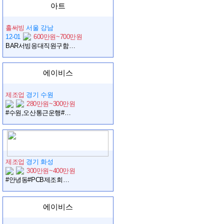
아트
홀써빙
서울 강남
12-01
600만원~700만원
BAR서빙응대직원구함(여)
에이비스
제조업
경기 수원
280만원~300만원
#수원,오산통근운행#주급가능#단순업무#스마트키#F비자환영
제조업
경기 화성
300만원~400만원
#안녕동#PCB제조회사#주간,2교대#주급가능#주차공간굿
에이비스