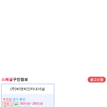
스페셜
구인정보
광고신청
(주)씨앤씨인터내셔널
제조업
경기 용인
260만원~280만원