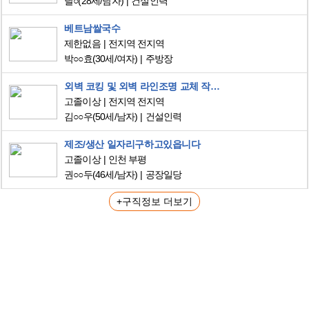
달○
(28세/남자)
건설인력
베트남쌀국수
제한없음
전지역 전지역
박○○효
(30세/여자)
주방장
외벽 코킹 및 외벽 라인조명 교체 작업 ,전기 내선 작업 ,배관 설비,기타 설비,배추 작업 경험 있음 외벽코킹 장비 완비,기타 설비공구 보유
고졸이상
전지역 전지역
김○○우
(50세/남자)
건설인력
제조/생산 일자리구하고있읍니다
고졸이상
인천 부평
권○○두
(46세/남자)
공장일당
+구직정보 더보기