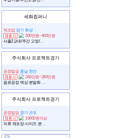
세화컴퍼니
제조업
경기 화성
300만원~400만원
사출2교대/주간 고정/통근 주급가능
주식회사 프로젝트경기
공장일당
충남 천안
260만원~280만원
음료공장 액상·분말화 공정 및 원료투입 생산직 (초보가능/단순업무/안정근무)
주식회사 프로젝트경기
공장일당
경기 군포
10000원이상
의류 재포장·사이즈 분류·운송장 부착 단순업무 (초보가능/즉시근무)