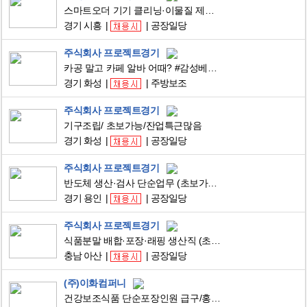
스마트오더 기기 클리닝·이물질 제거·외관관리 단순업무 (초보가능/쾌적환경)
경기 시흥
공장일당
주식회사 프로젝트경기
카공 말고 카페 알바 어때? #감성베이커리카페#베이커리보조#근무환경 굿!
경기 화성
주방보조
주식회사 프로젝트경기
기구조립/ 초보가능/잔업특근많음
경기 화성
공장일당
주식회사 프로젝트경기
반도체 생산·검사 단순업무 (초보가능/안정근무/장기환영)
경기 용인
공장일당
주식회사 프로젝트경기
식품분말 배합·포장·래핑 생산직 (초보가능/위생환경/장기근무)
충남 아산
공장일당
(주)이화컴퍼니
건강보조식품 단순포장인원 급구/홍삼,콜라겐 제품 포장