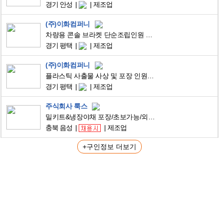
경기 안성
제조업
(주)이화컴퍼니
차량용 콘솔 브라켓 단순조립인원 모집/초보자 환영
경기 평택
제조업
(주)이화컴퍼니
플라스틱 사출물 사상 및 포장 인원급구(주야2주2교대)
경기 평택
제조업
주식회사 룩스
밀키트&냉장야채 포장/초보가능/외국인환영/F비자
충북 음성
제조업
+구인정보 더보기