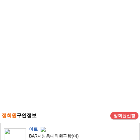
정회원
구인정보
정회원신청
아트
BAR서빙응대직원구함(여)