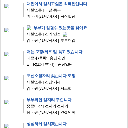
대전에서 일하고싶은 외국인입니다
제한없음
대전 동구
이○○미
(21세/여자)
공장일당
부부가 일할수 있는곳을 찾아요
제한없음
경기 안성
김○○선
(41세/남자)
부부취업
저는 포장/제조 일 찾고 있습니다
대졸재/후학
충남 천안
E○○R
(20세/여자)
공장일당
조선소일자리 찾습니다 도장
제한없음
경남 거제
김○○영
(33세/남자)
제조업
부부취업 일자리 구합니다
중졸이상
전지역 전지역
송○○민
(43세/남자)
건설인력
성실하게 일하겠습니다