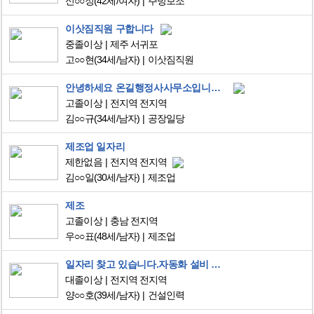
신○○정
(42세/여자)
주방보조
이삿짐직원 구합니다
중졸이상
제주 서귀포
고○○현
(34세/남자)
이삿짐직원
안녕하세요 온길행정사사무소입니다. G1비자 많이 있습니다.
고졸이상
전지역 전지역
김○○규
(34세/남자)
공장일당
제조업 일자리
제한없음
전지역 전지역
김○○일
(30세/남자)
제조업
제조
고졸이상
충남 전지역
우○○표
(48세/남자)
제조업
일자리 찾고 있습니다.자동화 설비 회사 경험 7년입니다.
대졸이상
전지역 전지역
양○○호
(39세/남자)
건설인력