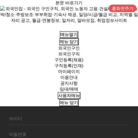
본문 바로가기
홈화면추가
메뉴열기
메뉴
닫기
외국인구인
외국인구직
구인등록(채용)
구직등록(인재)
마이페이지
이용안내
공지사항
임대/매매
사용자메뉴
메뉴
닫기
회
원
로
그