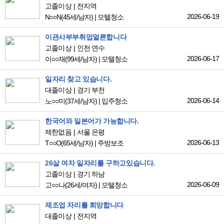
고졸이상
전지역
2026-06-19
N○○N
(45세/남자)
|
모텔청소
이관사부부취업얼른합니다
고졸이상
인천 연수
2026-06-17
이○○재
(99세/남자)
|
모텔청소
일자리 찾고 있습니다.
대졸이상
경기 부천
2026-06-14
노○○미
(37세/남자)
|
입주청소
한국어와 일본어가 가능합니다.
제한없음
서울 은평
2026-06-13
T○○O
(65세/남자)
|
주방보조
26살 여자 일자리를 구하고있습니다.
고졸이상
경기 하남
2026-06-09
고○○나
(26세/여자)
|
모텔청소
제조업 자리를 희망합니다
대졸이상
전지역