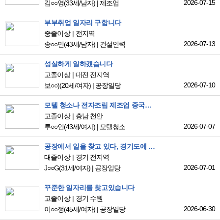
2026-07-15
김○○영
(33세/남자)
|
제조업
부부취업 일자리 구합니다
중졸이상
전지역
2026-07-13
송○○민
(43세/남자)
|
건설인력
성실하게 일하겠습니다
고졸이상
대전 전지역
2026-07-10
보○○)
(20세/여자)
|
공장일당
모텔 청소나 전자조립 제조업 중국관련 광고 업종 일자리 찿고 있습니다
고졸이상
충남 천안
2026-07-07
루○○인
(43세/여자)
|
모텔청소
공장에서 일을 찾고 있다, 경기도에 일하고 싶다
대졸이상
경기 전지역
2026-07-01
J○○G
(31세/여자)
|
공장일당
꾸준한 일자리를 찾고있습니다
고졸이상
경기 수원
2026-06-30
이○○정
(45세/여자)
|
공장일당