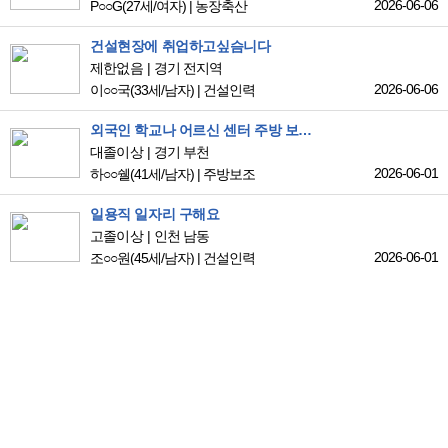
2026-06-06
P○○G
(27세/여자)
|
농장축산
건설현장에 취업하고싶슴니다
제한없음
경기 전지역
2026-06-06
이○○국
(33세/남자)
|
건설인력
외국인 학교나 어르신 센터 주방 보조. 배식 인력 구하는 곳 찾아요.
대졸이상
경기 부천
2026-06-01
하○○쉘
(41세/남자)
|
주방보조
일용직 일자리 구해요
고졸이상
인천 남동
2026-06-01
조○○원
(45세/남자)
|
건설인력
서비스업종
고졸이상
서울 전지역
2026-05-30
김○○란
(50세/여자)
|
부부취업
열린
1
페이지
2
페이지
3
페이지
4
페이지
5
페이지
다음
맨끝
목록
로그인
PC버전
공지사항
개인정보처리방침
서비스이용약관