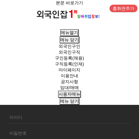
본문 바로가기
홈화면추가
메뉴열기
메뉴
닫기
외국인구인
외국인구직
구인등록(채용)
구직등록(인재)
마이페이지
이용안내
공지사항
임대/매매
사용자메뉴
메뉴
닫기
회
원
로
그
인