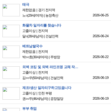
태극
제한없음
경기 전지역
2026-06-25
노○
(29세/여자)
|
농장축산
화물차 일자리를 찾습니다
고졸이상
전지역
2026-06-24
달○
(28세/남자)
|
건설인력
베트남쌀국수
제한없음
전지역
2026-06-22
박○○효
(30세/여자)
|
주방장
외벽 코킹 및 외벽 라인조명 교체 작업 ,전기 내선 작업 ,배관 설비,기타 설비,배추 작업 경험 있음 외벽코킹 장비 완비,기타 설비공구 보유
고졸이상
전지역
2026-06-19
김○○우
(50세/남자)
|
건설인력
제조/생산 일자리구하고있읍니다
고졸이상
인천 부평
2026-06-19
권○○두
(46세/남자)
|
공장일당
부부 취업