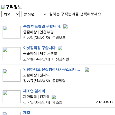
구직정보
원하는 구직분야를 선택해보세요.
주방 허드렛일 구합니다.
중졸이상
인천 부평
신○○정
(42세/여자)
|
주방보조
이삿짐직원 구합니다
중졸이상
제주 서귀포
고○○현
(34세/남자)
|
이삿짐직원
안녕하세요 온길행정사사무소입니다. G1비자 많이 있습니다.
고졸이상
전지역
김○○규
(34세/남자)
|
공장일당
제조업 일자리
제한없음
전지역
2026-08-03
김○○일
(30세/남자)
|
제조업
제조