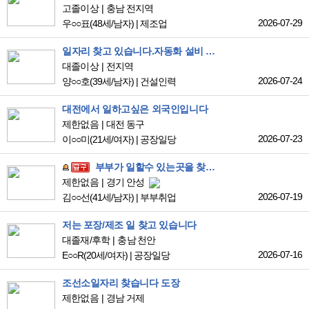
고졸이상
충남 전지역
2026-07-29
우○○표
(48세/남자)
|
제조업
일자리 찾고 있습니다.자동화 설비 회사 경험 7년입니다.
대졸이상
전지역
2026-07-24
양○○호
(39세/남자)
|
건설인력
대전에서 일하고싶은 외국인입니다
제한없음
대전 동구
2026-07-23
이○○미
(21세/여자)
|
공장일당
부부가 일할수 있는곳을 찾아요
제한없음
경기 안성
2026-07-19
김○○선
(41세/남자)
|
부부취업
저는 포장/제조 일 찾고 있습니다
대졸재/후학
충남 천안
2026-07-16
E○○R
(20세/여자)
|
공장일당
조선소일자리 찾습니다 도장
제한없음
경남 거제