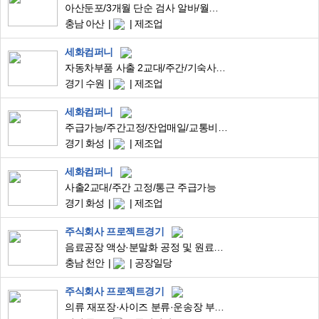
아산둔포/3개월 단순 검사 알바/월요일 주급 가능/5월 유급 쌉가능/남녀무관
충남 아산
제조업
세화컴퍼니
자동차부품 사출 2교대/주간/기숙사/주급/초보가능
경기 수원
제조업
세화컴퍼니
주급가능/주간고정/잔업매일/교통비10만원/자차가능자/사출/좌식근무
경기 화성
제조업
세화컴퍼니
사출2교대/주간 고정/통근 주급가능
경기 화성
제조업
주식회사 프로젝트경기
음료공장 액상·분말화 공정 및 원료투입 생산직 (초보가능/단순업무/안정근무)
충남 천안
공장일당
주식회사 프로젝트경기
의류 재포장·사이즈 분류·운송장 부착 단순업무 (초보가능/즉시근무)