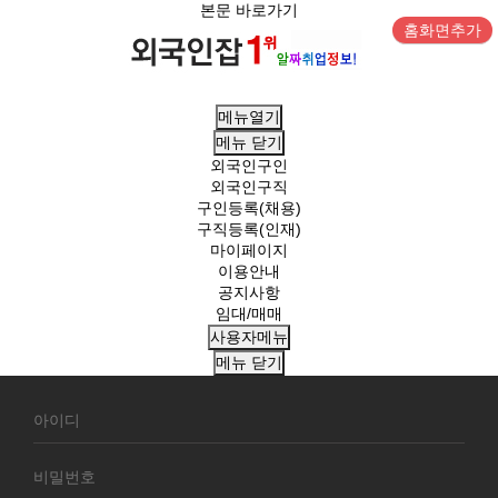
본문 바로가기
홈화면추가
메뉴열기
메뉴
닫기
외국인구인
외국인구직
구인등록(채용)
구직등록(인재)
마이페이지
이용안내
공지사항
임대/매매
사용자메뉴
메뉴
닫기
회
원
로
그
인