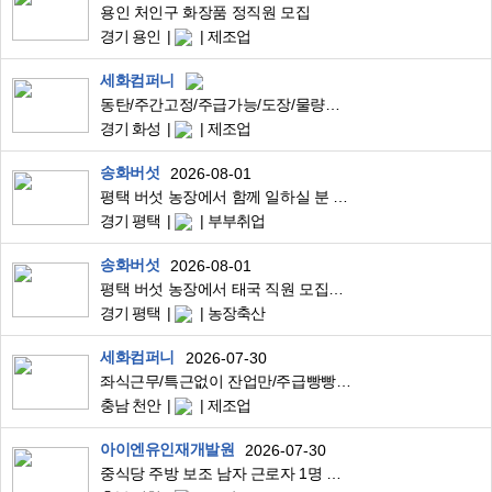
용인 처인구 화장품 정직원 모집
경기 용인
제조업
세화컴퍼니
동탄/주간고정/주급가능/도장/물량폭발적
경기 화성
제조업
송화버섯
2026-08-01
평택 버섯 농장에서 함께 일하실 분 모집합니다~
경기 평택
부부취업
송화버섯
2026-08-01
평택 버섯 농장에서 태국 직원 모집합니다!
경기 평택
농장축산
세화컴퍼니
2026-07-30
좌식근무/특근없이 잔업만/주급빵빵하게 지원/단순포장/통근운행/2교대
충남 천안
제조업
아이엔유인재개발원
2026-07-30
중식당 주방 보조 남자 근로자 1명 채용