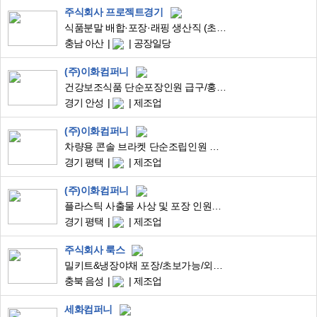
주식회사 프로젝트경기
식품분말 배합·포장·래핑 생산직 (초보가능/위생환경/장기근무)
충남 아산
공장일당
(주)이화컴퍼니
건강보조식품 단순포장인원 급구/홍삼,콜라겐 제품 포장
경기 안성
제조업
(주)이화컴퍼니
차량용 콘솔 브라켓 단순조립인원 모집/초보자 환영
경기 평택
제조업
(주)이화컴퍼니
플라스틱 사출물 사상 및 포장 인원급구(주야2주2교대)
경기 평택
제조업
주식회사 룩스
밀키트&냉장야채 포장/초보가능/외국인환영/F비자
충북 음성
제조업
세화컴퍼니