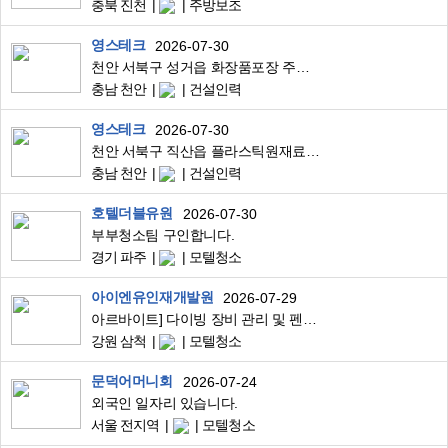
충북 진천
주방보조
영스테크
2026-07-30
천안 서북구 성거읍 화장품포장 주간고정 남여무관 동반가능
충남 천안
건설인력
영스테크
2026-07-30
천안 서북구 직산읍 플라스틱원재료공장 월350만/3조2교대/4일근무2일휴무
충남 천안
건설인력
호텔더블유원
2026-07-30
부부청소팀 구인합니다.
경기 파주
모텔청소
아이엔유인재개발원
2026-07-29
아르바이트] 다이빙 장비 관리 및 펜션객실 청소
강원 삼척
모텔청소
문덕어머니회
2026-07-24
외국인 일자리 있습니다.
서울 전지역
모텔청소