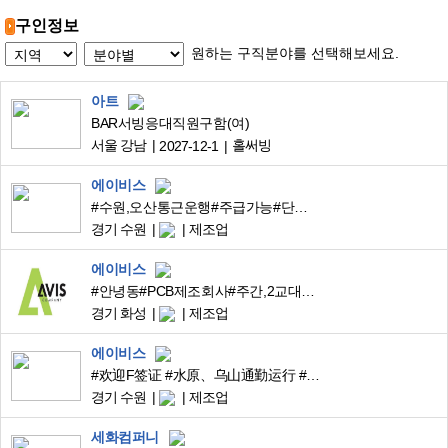
구인정보
원하는 구직분야를 선택해보세요.
아트
BAR서빙응대직원구함(여)
서울 강남
홀써빙
2027-12-1
에이비스
#수원,오산통근운행#주급가능#단순업무#스마트키#F비자환영
경기 수원
제조업
에이비스
#안녕동#PCB제조회사#주간,2교대#주급가능#주차공간굿
경기 화성
제조업
에이비스
#欢迎F签证 #水原、乌山通勤运行 #印章 #智能钥匙 #可周供
경기 수원
제조업
세화컴퍼니