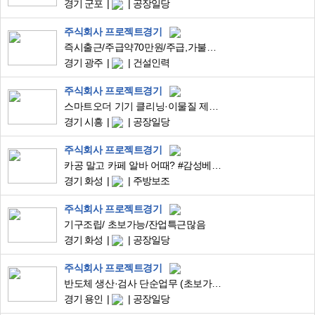
경기 군포
공장일당
주식회사 프로젝트경기
즉시출근/주급약70만원/주급,가불가능/급여일매월10일/간단업무/유산균포장
경기 광주
건설인력
주식회사 프로젝트경기
스마트오더 기기 클리닝·이물질 제거·외관관리 단순업무 (초보가능/쾌적환경)
경기 시흥
공장일당
주식회사 프로젝트경기
카공 말고 카페 알바 어때? #감성베이커리카페#베이커리보조#근무환경 굿!
경기 화성
주방보조
주식회사 프로젝트경기
기구조립/ 초보가능/잔업특근많음
경기 화성
공장일당
주식회사 프로젝트경기
반도체 생산·검사 단순업무 (초보가능/안정근무/장기환영)
경기 용인
공장일당